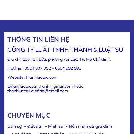
THÔNG TIN LIÊN HỆ
CÔNG TY LUẬT TNHH THÀNH & LUẬT SƯ
Địa chỉ: 106 Tên Lửa, phường An Lạc, TP. Hồ Chí Minh.
Hotline: 0914 307 992 - 0564 992 992
Website: thanhluatsu.com
Email: luatsuvanthanh@gmail.com hoặc
thanhluatsulawfirm@gmail.com
CHUYÊN MỤC
Dân sự
Đất đai
Hình sự
Hôn nhân và gia đình
Lao động
Doanh nghiệp
ĐỊA CHỈ TÒA ÁN