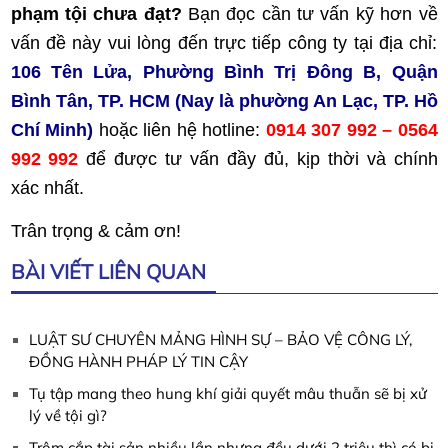
phạm tội chưa đạt?
Bạn đọc cần tư vấn kỹ hơn về
vấn đề này vui lòng đến trực tiếp công ty tại địa chỉ:
106 Tên Lửa, Phường Bình Trị Đông B, Quận
Bình Tân, TP. HCM (Nay là phường An Lạc, TP. Hồ
Chí Minh)
hoặc liên hệ hotline:
0914 307 992 – 0564
992 992
để được tư vấn đầy đủ, kịp thời và chính
xác nhất.
Trân trọng & cảm ơn!
BÀI VIẾT LIÊN QUAN
LUẬT SƯ CHUYÊN MẢNG HÌNH SỰ – BẢO VỆ CÔNG LÝ,
ĐỒNG HÀNH PHÁP LÝ TIN CẬY
Tụ tập mang theo hung khí giải quyết mâu thuẫn sẽ bị xử
lý về tội gì?
Trộm cắp tài sản nhiều lần nhưng đều dưới 2 triệu thì có bị