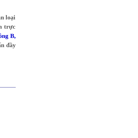
n loại
n trực
ông B,
ấn đầy