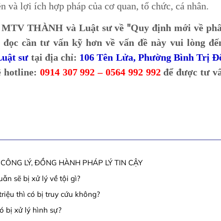
 và lợi ích hợp pháp của cơ quan, tổ chức, cá nhân.
"
HH MTV THÀNH và Luật sư về
Quy định mới về phâ
 đọc cần tư vấn kỹ hơn về vấn đề này vui lòng đế
uật sư
tại địa chỉ:
106 Tên Lửa, Phường Bình Trị Đ
ệ hotline:
0914 307 992 – 0564 992 992
để được tư v
CÔNG LÝ, ĐỒNG HÀNH PHÁP LÝ TIN CẬY
n sẽ bị xử lý về tội gì?
riệu thì có bị truy cứu không?
ó bị xử lý hình sự?