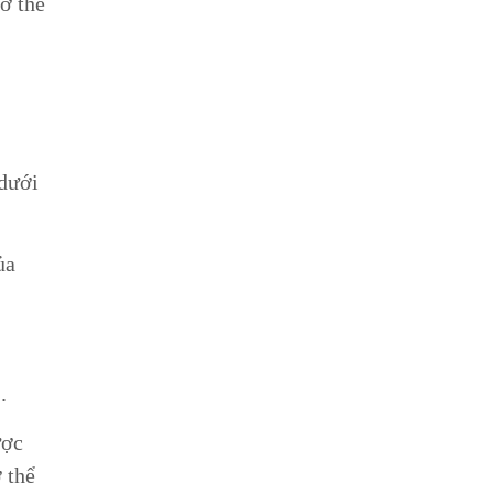
ơ thể
 dưới
ủa
.
ược
 thể