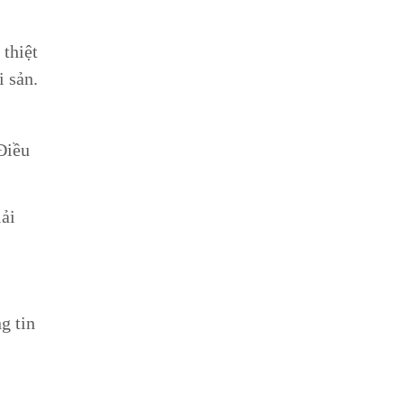
 thiệt
i sản.
Điều
iải
g tin