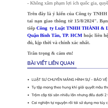
- Không xâm phạm lợi ích quốc gia, quyền
Trên đây là ý kiến của Công ty TN
tai nạn giao thông từ 15/8/2024
". Bạn
tiếp
Công ty Luật TNHH THÀNH & L
Quận Bình Tân, TP. HCM
hoặc liên h
đủ, kịp thời và chính xác nhất.
Trân trọng & cảm ơn!
BÀI VIẾT LIÊN QUAN
LUẬT SƯ CHUYÊN MẢNG HÌNH SỰ – BẢO VỆ 
Tụ tập mang theo hung khí giải quyết mâu thuẫ
Trộm cắp tài sản nhiều lần nhưng đều dưới 2 t
Cai nghiện tự nguyện rồi tái sử dụng ma túy c