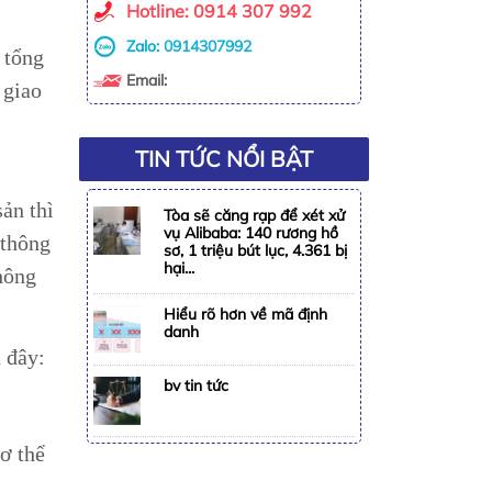
Hotline: 0914 307 992
Zalo:
0914307992
 tổng
Email:
 giao
TIN TỨC NỔI BẬT
sản thì
Tòa sẽ căng rạp để xét xử
vụ Alibaba: 140 rương hồ
 thông
sơ, 1 triệu bút lục, 4.361 bị
hại...
hông
Hiểu rõ hơn về mã định
danh
 đây:
bv tin tức
ơ thể