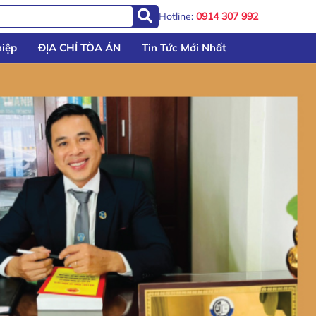
Hotline:
0914 307 992
iệp
ĐỊA CHỈ TÒA ÁN
Tin Tức Mới Nhất