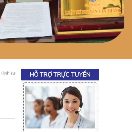
Hình sự
HỖ TRỢ TRỰC TUYẾN