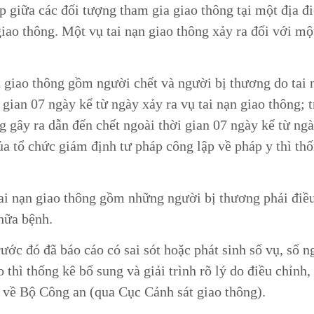
ếp giữa các đối tượng tham gia giao thông tại một địa đ
giao thông. Một vụ tai nạn giao thông xảy ra đối với mộ
n giao thông gồm người chết và người bị thương do tai 
 gian 07 ngày kể từ ngày xảy ra vụ tai nạn giao thông; 
g gây ra dẫn đến chết ngoài thời gian 07 ngày kể từ ng
ủa tổ chức giám định tư pháp công lập về pháp y thì th
ai nạn giao thông gồm những người bị thương phải điều 
hữa bệnh.
rước đó đã báo cáo có sai sót hoặc phát sinh số vụ, số n
 thì thống kê bổ sung và giải trình rõ lý do điều chỉnh,
o về Bộ Công an (qua Cục Cảnh sát giao thông).