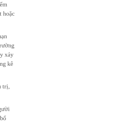
iểm
t hoặc
nạn
trường
ày xảy
ống kê
trị,
gười
 bổ