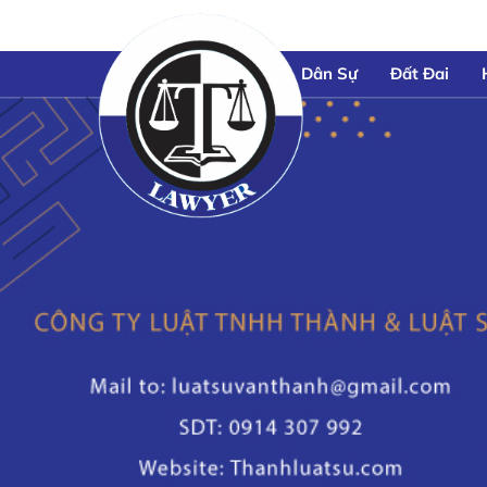
Dân Sự
Đất Đai