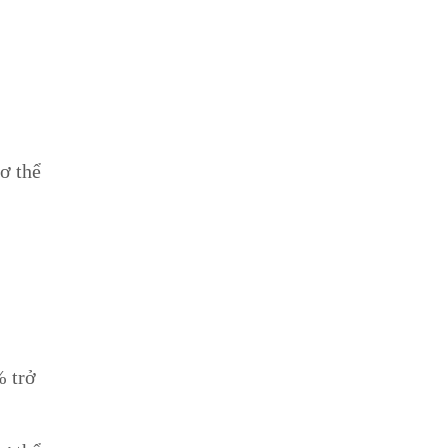
ơ thể
% trở