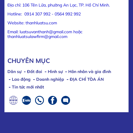
Địa chỉ: 106 Tên Lửa, phường An Lạc, TP. Hồ Chí Minh.
Hotline: 0914 307 992 - 0564 992 992
Website: thanhluatsu.com
Email: luatsuvanthanh@gmail.com hoặc
thanhluatsulawfirm@gmail.com
CHUYÊN MỤC
Dân sự
Đất đai
Hình sự
Hôn nhân và gia đình
Lao động
Doanh nghiệp
ĐỊA CHỈ TÒA ÁN
Tin tức mới nhất