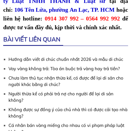
ty Luật TNHH THÀNH & Luật sư
tại địa
chỉ:
106 Tên Lửa, phường An Lạc, TP. HCM
hoặc
liên hệ hotline:
0914 307 992 – 0564 992 992
để
được tư vấn đầy đủ, kịp thời và chính xác nhất.
BÀI VIẾT LIÊN QUAN
Hướng dẫn viết di chúc chuẩn nhất 2026 và mẫu di chúc
Vay vàng không trả: Tòa án buộc trả vàng hay trả tiền?
Chưa làm thủ tục nhận thừa kế, có được để lại di sản cho
người khác bằng di chúc?
Người thừa kể có phải trả nợ cho người để lại di sản
không?
Không được sự đồng ý của chủ nhà thì có được cải tạo nhà
không?
Cá nhân bán vàng miếng cho nhau có vi phạm pháp luật