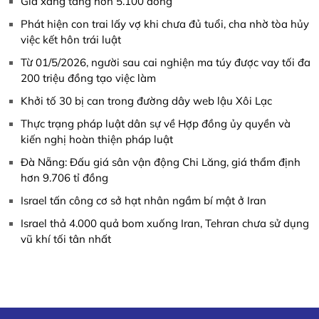
Giá xăng tăng hơn 5.100 đồng
Phát hiện con trai lấy vợ khi chưa đủ tuổi, cha nhờ tòa hủy
việc kết hôn trái luật
Từ 01/5/2026, người sau cai nghiện ma túy được vay tối đa
200 triệu đồng tạo việc làm
Khởi tố 30 bị can trong đường dây web lậu Xôi Lạc
Thực trạng pháp luật dân sự về Hợp đồng ủy quyền và
kiến nghị hoàn thiện pháp luật
Đà Nẵng: Đấu giá sân vận động Chi Lăng, giá thẩm định
hơn 9.706 tỉ đồng
Israel tấn công cơ sở hạt nhân ngầm bí mật ở Iran
Israel thả 4.000 quả bom xuống Iran, Tehran chưa sử dụng
vũ khí tối tân nhất