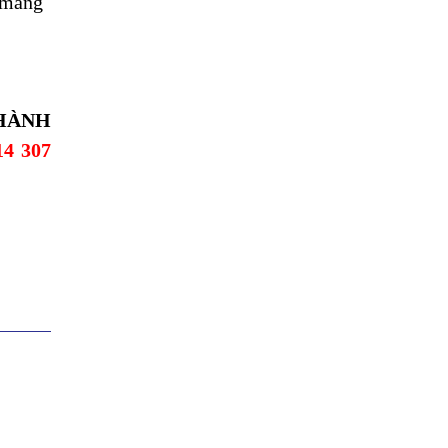
g mang
 THÀNH
14 307