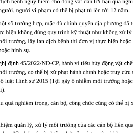
 dịch bệnh nguy hiểm cho động vật dẫn tới hậu quả ngh
 người, người vi phạm có thể bị phạt tù lên tới 12 năm.
ột số trường hợp, mặc dù chính quyền địa phương đã t
ực hiện không đúng quy trình kỹ thuật như không xử lý
môi trường, lây lan dịch bệnh thì đơn vị thực hiện hoặc
hoặc hình sự.
hị định 45/2022/NĐ-CP, hành vi tiêu hủy động vật chế
i trường, có thể bị xử phạt hành chính hoặc truy cứu 
ộ luật Hình sự 2015 (Tội gây ô nhiễm môi trường hoặc
i).
u quả nghiêm trọng, cán bộ, công chức cũng có thể bị 
nhiệm quản lý, xử lý môi trường của các cán bộ liên qu