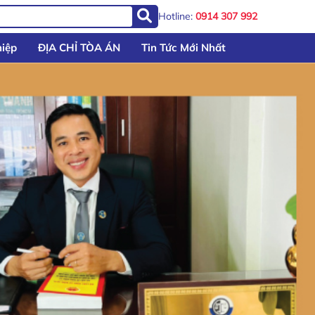
Hotline:
0914 307 992
iệp
ĐỊA CHỈ TÒA ÁN
Tin Tức Mới Nhất