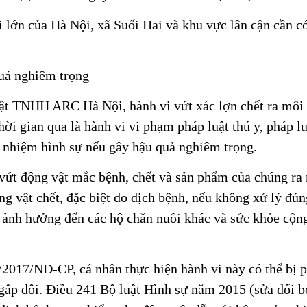
i lớn của Hà Nội, xã Suối Hai và khu vực lân cận cần c
quả nghiêm trọng
ật TNHH ARC Hà Nội, hành vi vứt xác lợn chết ra môi
ời gian qua là hành vi vi phạm pháp luật thú y, pháp l
h nhiệm hình sự nếu gây hậu quả nghiêm trọng.
vứt động vật mắc bệnh, chết và sản phẩm của chúng ra
g vật chết, đặc biệt do dịch bệnh, nếu không xử lý đún
 ảnh hưởng đến các hộ chăn nuôi khác và sức khỏe cộn
/2017/NĐ-CP, cá nhân thực hiện hành vi này có thể bị p
t gấp đôi. Điều 241 Bộ luật Hình sự năm 2015 (sửa đổi 