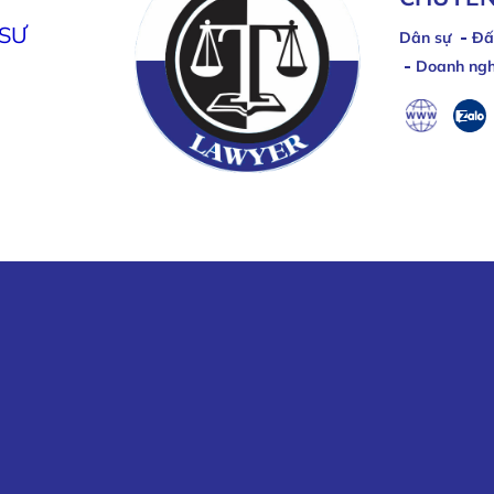
 SƯ
Dân sự
Đấ
Doanh ngh