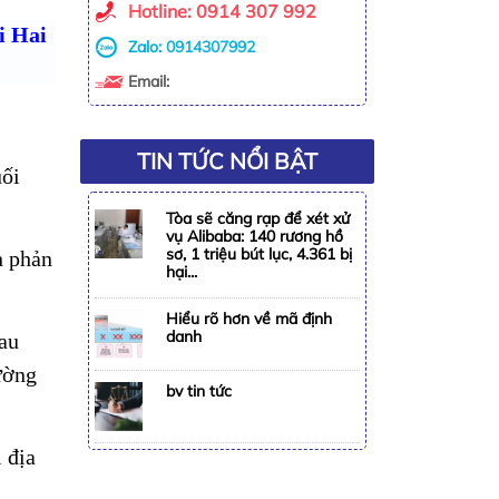
Hotline: 0914 307 992
i Hai
Zalo:
0914307992
Email:
TIN TỨC NỔI BẬT
uối
Tòa sẽ căng rạp để xét xử
vụ Alibaba: 140 rương hồ
sơ, 1 triệu bút lục, 4.361 bị
n phản
hại...
Hiểu rõ hơn về mã định
danh
sau
ường
bv tin tức
 địa