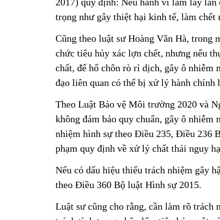
2017) quy định: Nếu hành vi làm lây lan
trọng như gây thiệt hại kinh tế, làm chết
Cũng theo luật sư Hoàng Văn Hà, trong m
chức tiêu hủy xác lợn chết, nhưng nếu th
chất, để hố chôn rò rỉ dịch, gây ô nhiễm 
đạo liên quan có thể bị xử lý hành chính 
Theo Luật Bảo vệ Môi trường 2020 và Ng
không đảm bảo quy chuẩn, gây ô nhiễm mô
nhiệm hình sự theo Điều 235, Điều 236 B
phạm quy định về xử lý chất thải nguy hạ
Nếu có dấu hiệu thiếu trách nhiệm gây hậ
theo Điều 360 Bộ luật Hình sự 2015.
Luật sư cũng cho rằng, cần làm rõ trách 