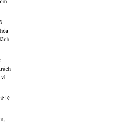
iêm
ổ
 hóa
 lãnh
t
trách
 vi
xử lý
an,