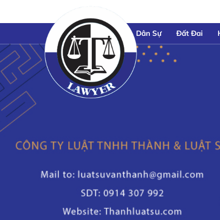
Dân Sự
Đất Đai