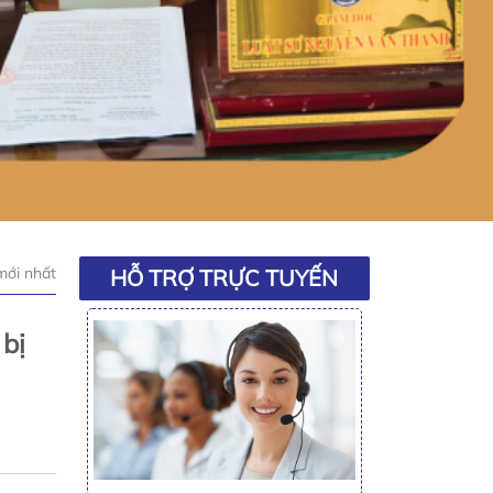
mới nhất
HỖ TRỢ TRỰC TUYẾN
 bị