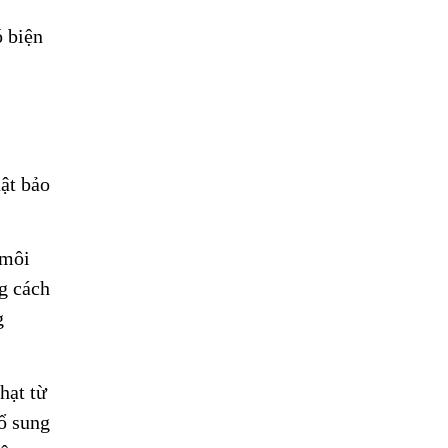
ó biện
uật bảo
 môi
g cách
g
hạt từ
bổ sung