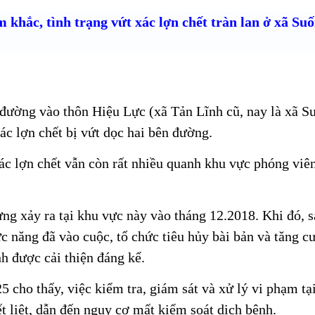
m khắc, tình trạng vứt xác
lợn chết
tràn lan ở xã Suố
đường vào thôn Hiệu Lực (xã Tản Lĩnh cũ, nay là xã S
ác lợn chết bị vứt dọc hai bên đường.
ác lợn chết vẫn còn rất nhiều quanh khu vực phóng viê
ừng xảy ra tại khu vực này vào tháng 12.2018. Khi đó, 
 năng đã vào cuộc, tổ chức tiêu hủy bài bản và tăng c
nh được cải thiện đáng kể.
5 cho thấy, việc kiểm tra, giám sát và xử lý vi phạm tại
t liệt, dẫn đến nguy cơ mất kiểm soát dịch bệnh.