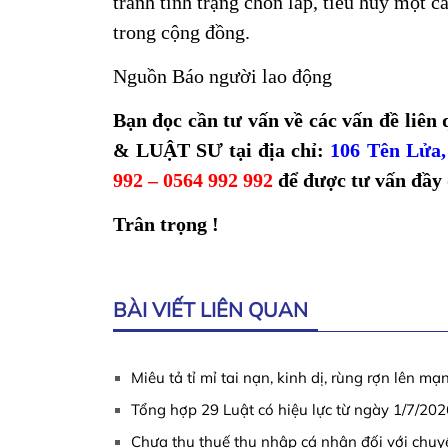
tránh tình trạng chôn lấp, tiêu hủy một c
trong cộng đồng.
Nguồn Báo người lao động
Bạn đọc cần tư vấn về các vấn đề li
& LUẬT SƯ tại địa chỉ:
106 Tên Lửa
992 – 0564 992 992
để được tư vấn đầy 
Trân trọng !
BÀI VIẾT LIÊN QUAN
Miêu tả tỉ mỉ tai nạn, kinh dị, rùng rợn lên m
Tổng hợp 29 Luật có hiệu lực từ ngày 1/7/202
Chưa thu thuế thu nhập cá nhân đối với chu