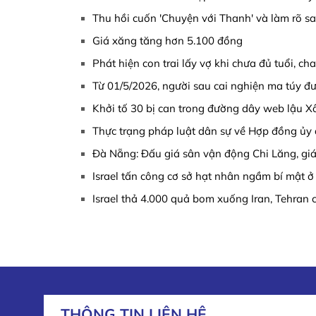
Thu hồi cuốn 'Chuyện với Thanh' và làm rõ sa
Giá xăng tăng hơn 5.100 đồng
Phát hiện con trai lấy vợ khi chưa đủ tuổi, cha
Từ 01/5/2026, người sau cai nghiện ma túy đư
Khởi tố 30 bị can trong đường dây web lậu Xô
Thực trạng pháp luật dân sự về Hợp đồng ủy 
Đà Nẵng: Đấu giá sân vận động Chi Lăng, giá
Israel tấn công cơ sở hạt nhân ngầm bí mật ở 
Israel thả 4.000 quả bom xuống Iran, Tehran c
THÔNG TIN LIÊN HỆ