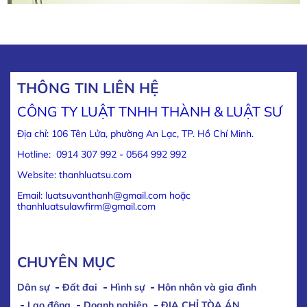
THÔNG TIN LIÊN HỆ
CÔNG TY LUẬT TNHH THÀNH & LUẬT SƯ
Địa chỉ: 106 Tên Lửa, phường An Lạc, TP. Hồ Chí Minh.
Hotline: 0914 307 992 - 0564 992 992
Website: thanhluatsu.com
Email: luatsuvanthanh@gmail.com hoặc
thanhluatsulawfirm@gmail.com
CHUYÊN MỤC
Dân sự
Đất đai
Hình sự
Hôn nhân và gia đình
Lao động
Doanh nghiệp
ĐỊA CHỈ TÒA ÁN