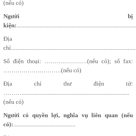
(nếu có)
Người bị
kiện:
..............................................................................
Địa
chỉ..................................................................................
Số điện thoại: …………………(nếu có); số fax:
……………….……….(nếu có)
Địa chỉ thư điện tử:
……….......................................................................
(nếu có)
Người có quyền lợi, nghĩa vụ liên quan (nếu
có):
.........................................