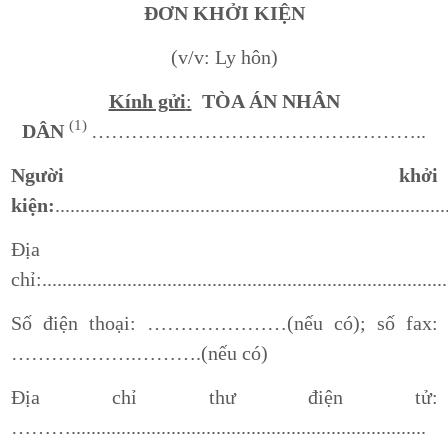
ĐƠN KHỞI KIỆN
(v/v: Ly hôn)
Kính gửi
:
TÒA ÁN NHÂN
(1)
DÂN
………………………………….………..
Người khởi
kiện:
..............................................................................
Địa
chỉ:.................................................................................
Số điện thoại: …………………(nếu có); số fax:
……………….……….(nếu có)
Địa chỉ thư điện tử:
……….......................................................................