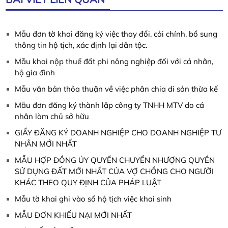
Mẫu đơn tờ khai đăng ký việc thay đổi, cải chính, bổ sung
thông tin hộ tịch, xác định lại dân tộc.
Mẫu khai nộp thuế đất phi nông nghiệp đối với cá nhân,
hộ gia đình
Mẫu văn bản thỏa thuận về việc phân chia di sản thừa kế
Mẫu đơn đăng ký thành lập công ty TNHH MTV do cá
nhân làm chủ sở hữu
GIẤY ĐĂNG KÝ DOANH NGHIỆP CHO DOANH NGHIỆP TƯ
NHÂN MỚI NHẤT
MẪU HỢP ĐỒNG ỦY QUYỀN CHUYỂN NHƯỢNG QUYỀN
SỬ DỤNG ĐẤT MỚI NHẤT CỦA VỢ CHỒNG CHO NGƯỜI
KHÁC THEO QUY ĐỊNH CỦA PHÁP LUẬT
Mẫu tờ khai ghi vào sổ hộ tịch việc khai sinh
MẪU ĐƠN KHIẾU NẠI MỚI NHẤT