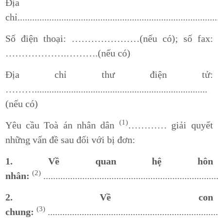
Địa
chỉ..................................................................................
Số điện thoại: …………………(nếu có); số fax:
……………….……….(nếu có)
Địa chỉ thư điện tử:
……….......................................................................
(nếu có)
(1)
Yêu cầu Toà án nhân dân
………… giải quyết
những vấn đề sau đối với bị đơn:
1. Về quan hệ hôn
(2)
nhân:
........................................................................
2. Về con
(3)
chung:
......................................................................