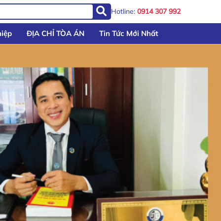
Hotline:
0914 307 992
iệp
ĐỊA CHỈ TÒA ÁN
Tin Tức Mới Nhất