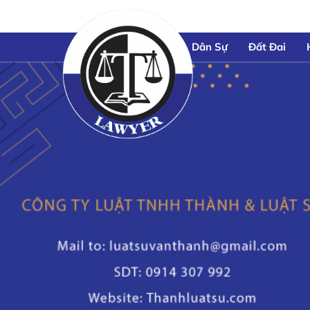
Dân Sự
Đất Đai