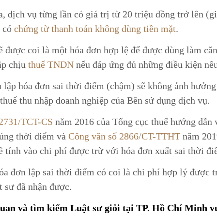
dịch vụ từng lần có giá trị từ 20 triệu đồng trở lên (g
i có
chứng từ thanh toán không dùng tiền mặt
.
sẽ được coi là một hóa đơn hợp lệ để được dùng làm că
hập chịu
thuế TNDN
nếu đáp ứng đủ những điều kiện nêu
ụ lập hóa đơn sai thời điểm (chậm) sẽ không ảnh hưởng
h thuế thu nhập doanh nghiệp của Bên sử dụng dịch vụ.
 2731/TCT-CS
năm 2016 của Tổng cục thuế hướng dẫn v
đúng thời điểm và
Công văn số 2866/CT-TTHT
năm 201
tính vào chi phí được trừ với hóa đơn xuất sai thời đi
a đơn lập sai thời điểm có coi là chi phí hợp lý được t
t sư đã nhận được.
quan và tìm kiếm Luật sư giỏi tại TP. Hồ Chí Minh v