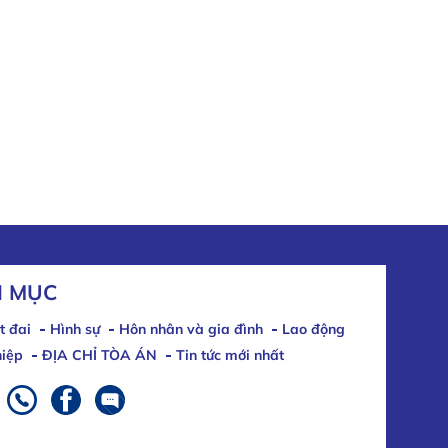
 MỤC
t đai
Hình sự
Hôn nhân và gia đình
Lao động
iệp
ĐỊA CHỈ TÒA ÁN
Tin tức mới nhất