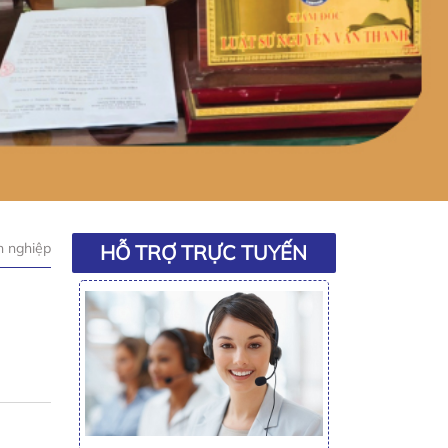
 nghiệp
HỖ TRỢ TRỰC TUYẾN