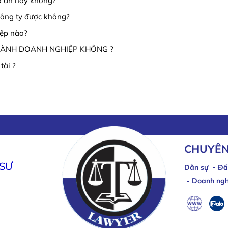
òa án hay không?
công ty được không?
ệp nào?
HÀNH DOANH NGHIỆP KHÔNG ?
tài ?
CHUYÊN
 SƯ
Dân sự
Đấ
Doanh ngh