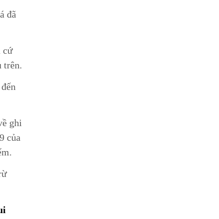
iá đã
n cứ
 trên.
 đến
ề ghi
9 của
ểm.
rừ
ui