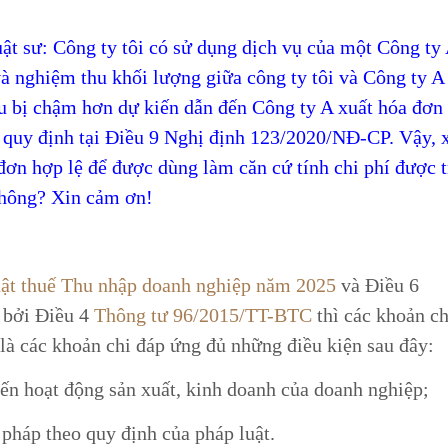
t sư: Công ty tôi có sử dụng dịch vụ của một Công ty
 và nghiệm thu khối lượng giữa công ty tôi và Công ty A
hu bị chậm hơn dự kiến dẫn đến Công ty A xuất hóa đơ
o quy định tại Điều 9 Nghị định 123/2020/NĐ-CP. Vậy, 
đơn hợp lệ để được dùng làm căn cứ tính chi phí được t
không? Xin cảm ơn!
ật thuế Thu nhập doanh nghiệp năm 2025
và Điều 6
i bởi Điều 4
Thông tư 96/2015/TT-BTC
thì các khoản ch
 là các khoản chi đáp ứng đủ những điều kiện sau đây:
đến hoạt động sản xuất, kinh doanh của doanh nghiệp;
pháp theo quy định của pháp luật.