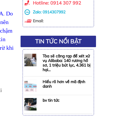
Hotline: 0914 307 992
Zalo:
0914307992
 A. Do
Email:
 nên
n chậm
xin
TIN TỨC NỔI BẬT
rừ khi
Tòa sẽ căng rạp để xét xử
vụ Alibaba: 140 rương hồ
sơ, 1 triệu bút lục, 4.361 bị
hại...
Hiểu rõ hơn về mã định
danh
i
bv tin tức