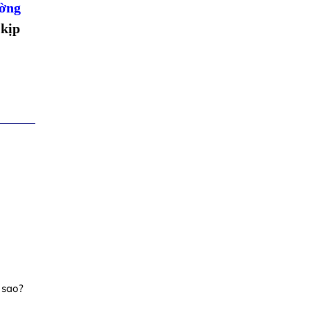
ường
 kịp
 sao?