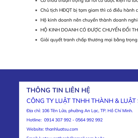
Có thỏa thuận trọng tài rồi có được kiện ra t
Chủ tịch HĐQT bị tạm giam thì có điều hành 
Hộ kinh doanh nên chuyển thành doanh nghi
HỘ KINH DOANH CÓ ĐƯỢC CHUYỂN ĐỔI T
Giải quyết tranh chấp thương mại bằng trọng 
THÔNG TIN LIÊN HỆ
CÔNG TY LUẬT TNHH THÀNH & LUẬT
Địa chỉ: 106 Tên Lửa, phường An Lạc, TP. Hồ Chí Minh.
Hotline: 0914 307 992 - 0564 992 992
Website: thanhluatsu.com